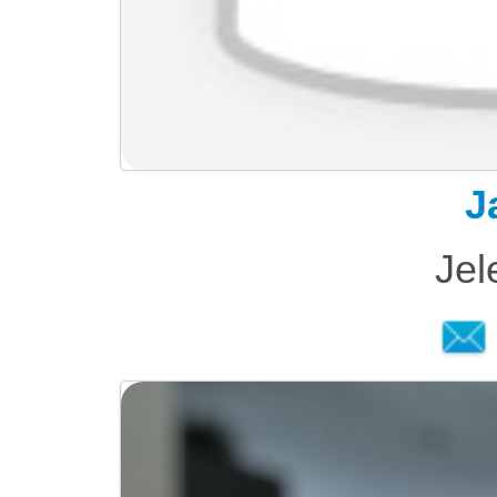
J
Jel