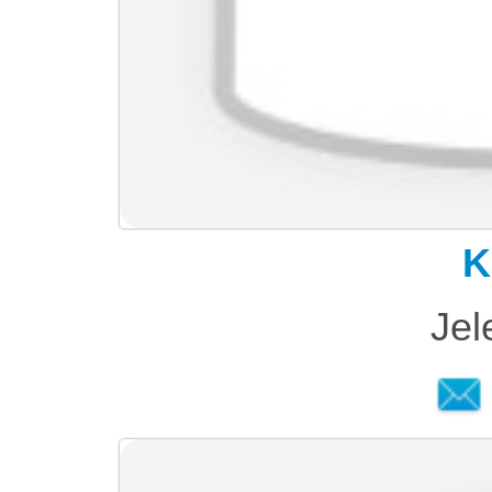
K
Jel