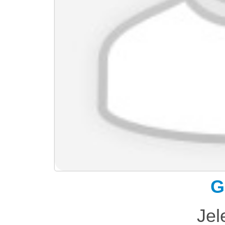
G
Jel