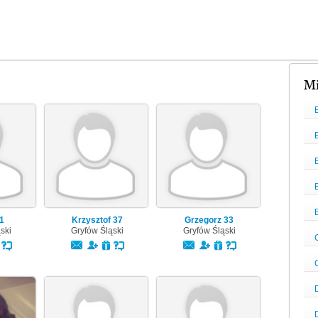
Mi
1
Krzysztof
37
Grzegorz
33
ski
Gryfów Śląski
Gryfów Śląski