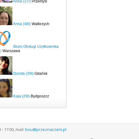
Anna (37l)
Przemyśl
Anna (48l)
Wałbrzych
Biuro Obsługi Użytkownika
)
Warszawa
Dorota (39l)
Gdańsk
Kaja (29l)
Bydgoszcz
 17:00, mail:
bou@przeznaczeni.pl