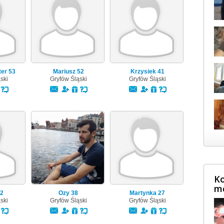
ter
53
Mariusz
52
Krzysiek
41
ski
Gryfów Śląski
Gryfów Śląski
Ko
m
2
Ozy
38
Martynka
27
ski
Gryfów Śląski
Gryfów Śląski