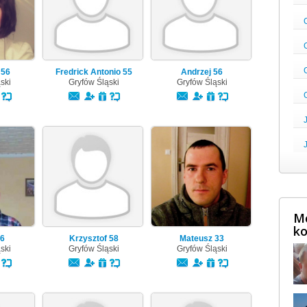
a
56
Fredrick Antonio
55
Andrzej
56
ski
Gryfów Śląski
Gryfów Śląski
Mę
ko
6
Krzysztof
58
Mateusz
33
ski
Gryfów Śląski
Gryfów Śląski