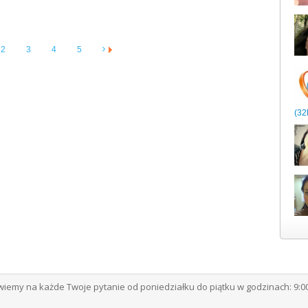
2
3
4
5
(32l
emy na każde Twoje pytanie od poniedziałku do piątku w godzinach: 9:00 -