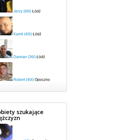
Jerzy (66l)
Łódź
Kamil (40l)
Łódź
Damian (36l)
Łódź
Robert (40l)
Opoczno
biety szukające
ężczyzn