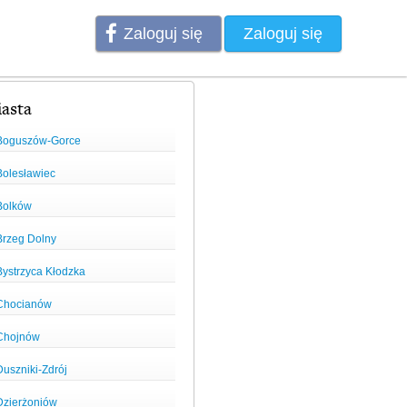
Zaloguj się
Zaloguj się
asta
Boguszów-Gorce
Bolesławiec
Bolków
Brzeg Dolny
Bystrzyca Kłodzka
Chocianów
Chojnów
Duszniki-Zdrój
Dzierżoniów