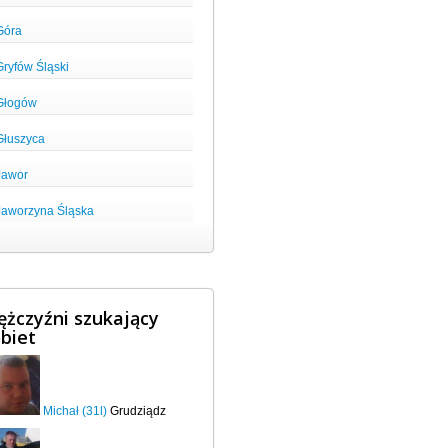
Góra
Gryfów Śląski
Głogów
Głuszyca
Jawor
Jaworzyna Śląska
żczyźni szukający
biet
Michał (31l)
Grudziądz