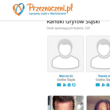
Randki Gryfów Śląski
Osób spełniających kryteria: 110
Marcin
41
Tomek
4
Gryfów Śląski
Gryfów Ślą