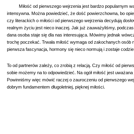
Miłość od pierwszego wejrzenia jest bardzo popularnym wątk
intensywna. Można powiedzieć, że dość powierzchowna, bo opiera
czy literackich o miłości od pierwszego wejrzenia decydują dosł
realnym życiu jest nieco inaczej. Jak już zauważyliśmy, podczas
dana osoba staje się dla nas interesująca. Mówimy jednak wówc
trochę poczekać. Trwała miłość wymaga od zakochanych osób nie
pierwsza fascynacja, hormony się nieco normują i zostaje codzi
To od partnerów zależy, co zrobią z relacją. Czy miłość od pierws
sobie możemy na to odpowiedzieć. Na ogół miłość jest uważana j
Powinniśmy więc mówić raczej o zauroczeniu od pierwszego wejrze
dobrym fundamentem długoletniej, pięknej miłości.