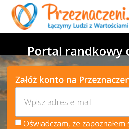
Portal randkowy d
Załóż konto na Przeznaczen
Oświadczam, że zapoznałem si