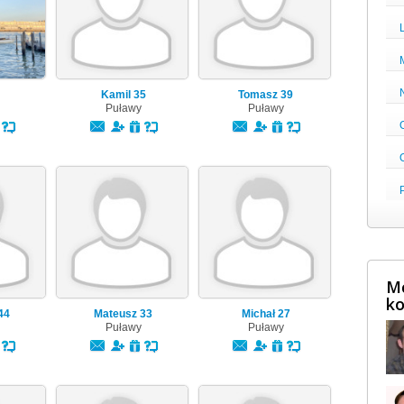
Kamil
35
Tomasz
39
Puławy
Puławy
Mę
ko
44
Mateusz
33
Michał
27
Puławy
Puławy