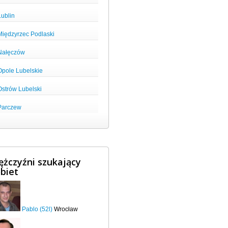
Lublin
Międzyrzec Podlaski
Nałęczów
Opole Lubelskie
Ostrów Lubelski
Parczew
żczyźni szukający
biet
Pablo (52l)
Wrocław