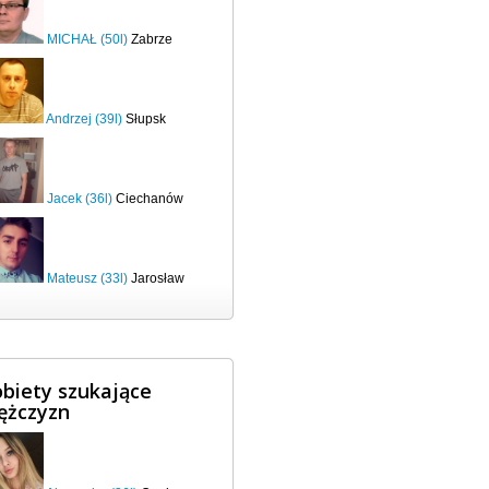
MICHAŁ (50l)
Zabrze
Andrzej (39l)
Słupsk
Jacek (36l)
Ciechanów
Mateusz (33l)
Jarosław
biety szukające
ężczyzn