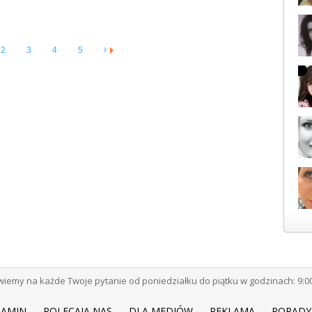
2
3
4
5
emy na każde Twoje pytanie od poniedziałku do piątku w godzinach: 9:00 -
LAMIN
POLECAJĄ NAS
DLA MEDIÓW
REKLAMA
PORADY