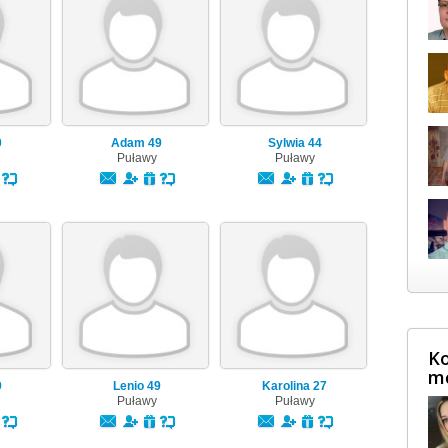
0
Adam
49
Sylwia
44
Puławy
Puławy
Ko
m
9
Lenio
49
Karolina
27
Puławy
Puławy