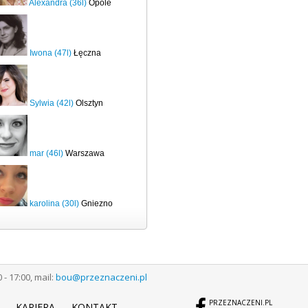
Alexandra (36l)
Opole
Iwona (47l)
Łęczna
Sylwia (42l)
Olsztyn
mar (46l)
Warszawa
karolina (30l)
Gniezno
 17:00, mail:
bou@przeznaczeni.pl
PRZEZNACZENI.PL
KARIERA
KONTAKT