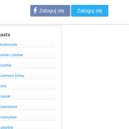
Zaloguj się
Zaloguj się
asta
Hrubieszów
Janów Lubelski
Józefów
Kazimierz Dolny
Kock
Kraśnik
Krasnobród
Krasnystaw
Lubartów