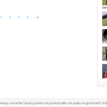
Gór
2
3
4
5
emy na każde Twoje pytanie od poniedziałku do piątku w godzinach: 9:00 -