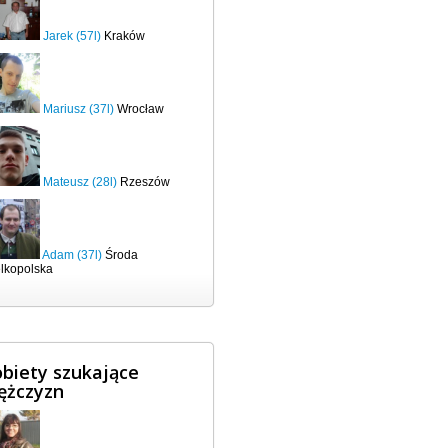
Jarek (57l)
Kraków
Mariusz (37l)
Wrocław
Mateusz (28l)
Rzeszów
Adam (37l)
Środa
lkopolska
biety szukające
ężczyzn