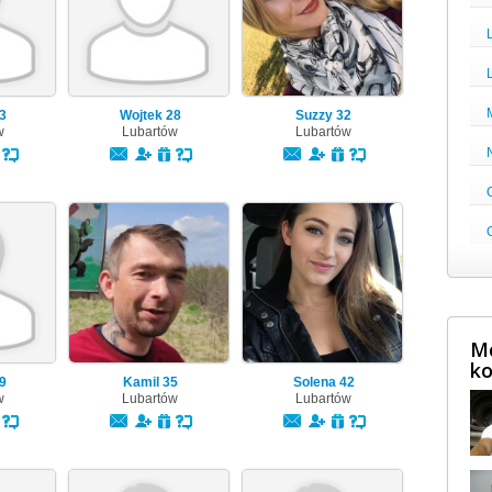
3
Wojtek
28
Suzzy
32
w
Lubartów
Lubartów
Mę
ko
9
Kamil
35
Solena
42
w
Lubartów
Lubartów