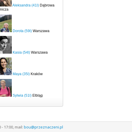
Aleksandra (41l)
Dąbrowa
nicza
Dorota (59l)
Warszawa
Kasia (54l)
Warszawa
Maya (35l)
Kraków
Sylwia (51l)
Elbląg
 17:00, mail:
bou@przeznaczeni.pl