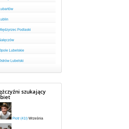
Lubartów
Lublin
Międzyrzec Podlaski
Nałęczów
Opole Lubelskie
Ostrów Lubelski
żczyźni szukający
biet
Piotr (41l)
Września