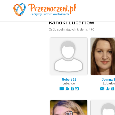
Randki Lubartów
Osób spełniających kryteria: 470
Robert
51
Joanna
Lubartów
Lubartó