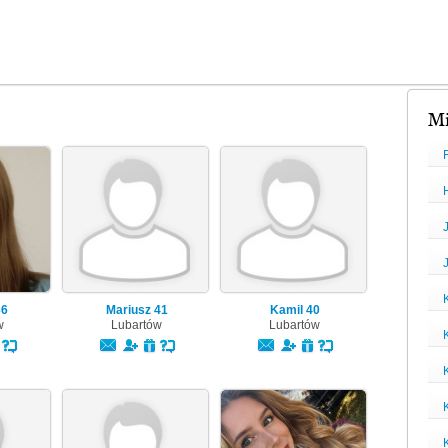
Mi
36
Mariusz
41
Kamil
40
w
Lubartów
Lubartów