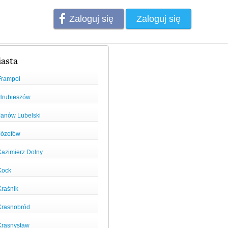
Zaloguj się
Zaloguj się
asta
Frampol
Hrubieszów
Janów Lubelski
Józefów
Kazimierz Dolny
Kock
Kraśnik
Krasnobród
Krasnystaw