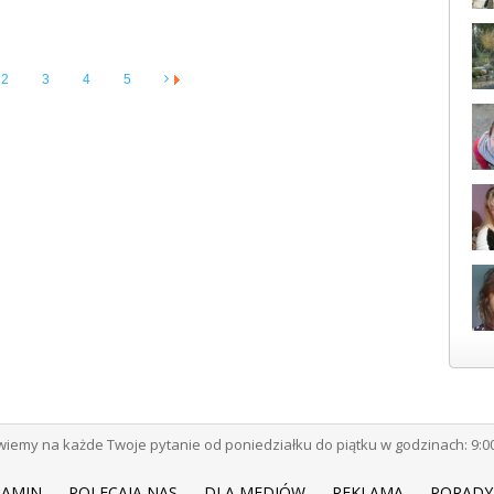
2
3
4
5
emy na każde Twoje pytanie od poniedziałku do piątku w godzinach: 9:00 -
LAMIN
POLECAJĄ NAS
DLA MEDIÓW
REKLAMA
PORADY