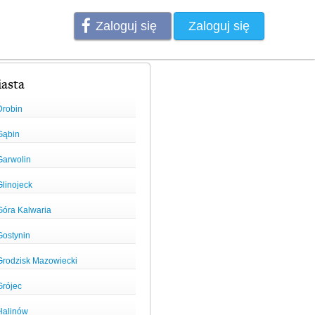
Zaloguj się
Zaloguj się
asta
Drobin
Gąbin
Garwolin
Glinojeck
Góra Kalwaria
Gostynin
Grodzisk Mazowiecki
Grójec
Halinów