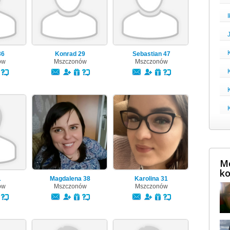
I
36
Konrad
29
Sebastian
47
ów
Mszczonów
Mszczonów
Mę
ko
1
Magdalena
38
Karolina
31
ów
Mszczonów
Mszczonów