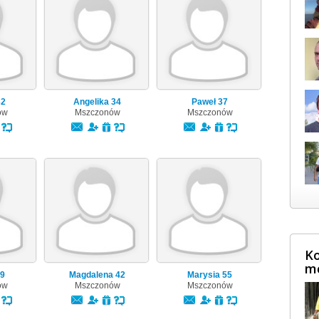
32
Angelika
34
Paweł
37
ów
Mszczonów
Mszczonów
Ko
m
9
Magdalena
42
Marysia
55
ów
Mszczonów
Mszczonów