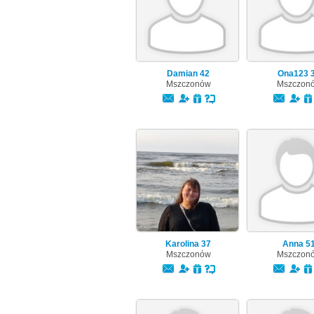
Damian
42
Ona123
Mszczonów
Mszczon
Karolina
37
Anna
5
Mszczonów
Mszczon