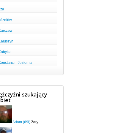
łża
Józefów
Karczew
Kałuszyn
Kobyłka
Konstancin-Jeziorna
żczyźni szukający
biet
Adam (69l)
Żary