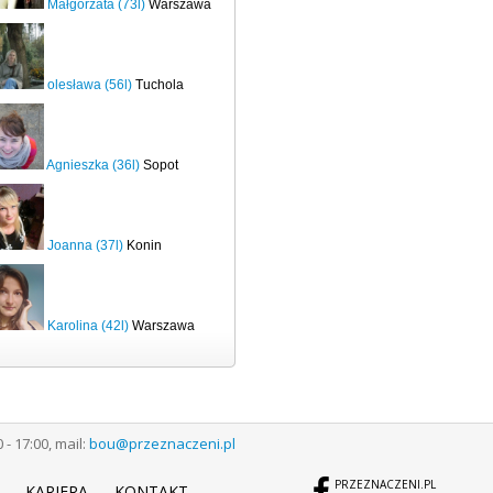
Małgorzata (73l)
Warszawa
olesława (56l)
Tuchola
Agnieszka (36l)
Sopot
Joanna (37l)
Konin
Karolina (42l)
Warszawa
 17:00, mail:
bou@przeznaczeni.pl
PRZEZNACZENI.PL
KARIERA
KONTAKT