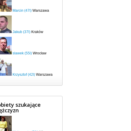
Marcin (47l)
Warszawa
Jakub (37l)
Kraków
slawek (55l)
Wrocław
Krzysztof (42l)
Warszawa
biety szukające
ężczyzn