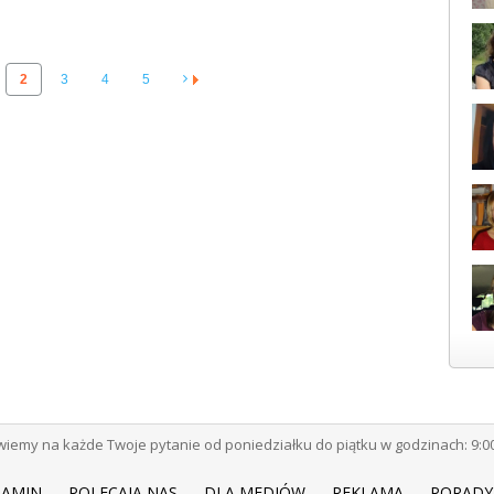
2
3
4
5
emy na każde Twoje pytanie od poniedziałku do piątku w godzinach: 9:00 -
LAMIN
POLECAJĄ NAS
DLA MEDIÓW
REKLAMA
PORADY