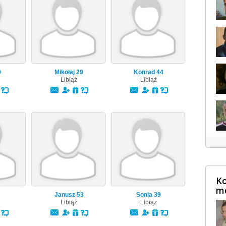
0
Mikołaj
29
Konrad
44
Libiąż
Libiąż
Ko
m
Janusz
53
Sonia
39
Libiąż
Libiąż