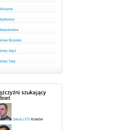
Muszyna
Myślenice
Niepołomice
Nowe Brzesko
Nowy Sącz
Nowy Targ
żczyźni szukający
biet
Jakub (37l)
Kraków