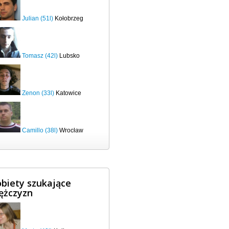
Julian (51l)
Kołobrzeg
Tomasz (42l)
Lubsko
Zenon (33l)
Katowice
Camillo (38l)
Wrocław
biety szukające
ężczyzn