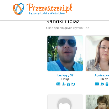
Randki Libiąż
Osób spełniających kryteria: 155
Luckyyy
37
Agnieszk
Libiąż
Libiąż