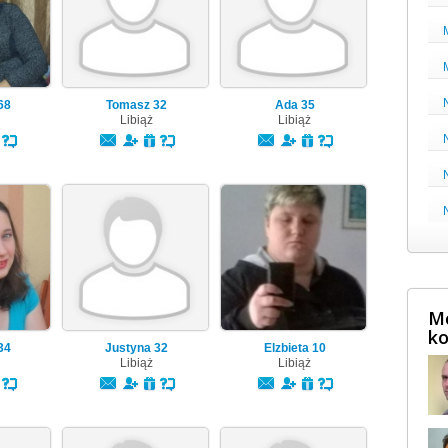
68
Tomasz
32
Ada
35
Libiąż
Libiąż
Mę
ko
34
Justyna
32
Elzbieta
10
Libiąż
Libiąż