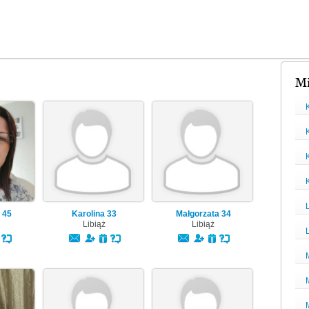
Mi
L
a
45
Karolina
33
Małgorzata
34
Libiąż
Libiąż