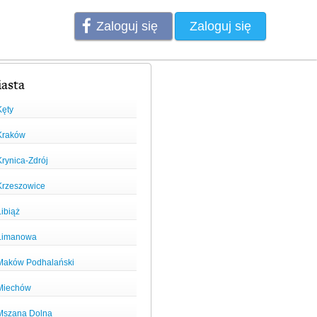
Zaloguj się
Zaloguj się
asta
Kęty
Kraków
Krynica-Zdrój
Krzeszowice
ibiąż
Limanowa
Maków Podhalański
Miechów
Mszana Dolna