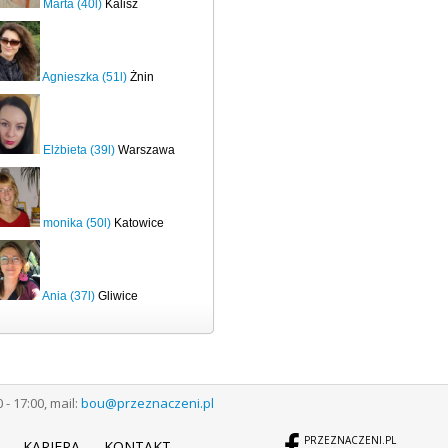
Marta (40l)
Kalisz
Agnieszka (51l)
Żnin
Elżbieta (39l)
Warszawa
monika (50l)
Katowice
Ania (37l)
Gliwice
 17:00, mail:
bou@przeznaczeni.pl
PRZEZNACZENI.PL
KARIERA
KONTAKT