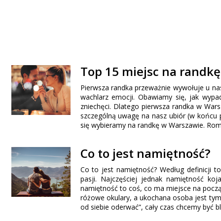
Top 15 miejsc na randk
Pierwsza randka przeważnie wywołuje u nas
wachlarz emocji. Obawiamy się, jak wypa
zniechęci. Dlatego pierwsza randka w Warsz
szczególną uwagę na nasz ubiór (w końcu p
się wybieramy na randkę w Warszawie. Ro
Co to jest namiętność?
Co to jest namiętność? Według definicji
pasji. Najczęściej jednak namiętność ko
namiętność to coś, co ma miejsce na począt
różowe okulary, a ukochana osoba jest tym
od siebie oderwać”, cały czas chcemy być bl