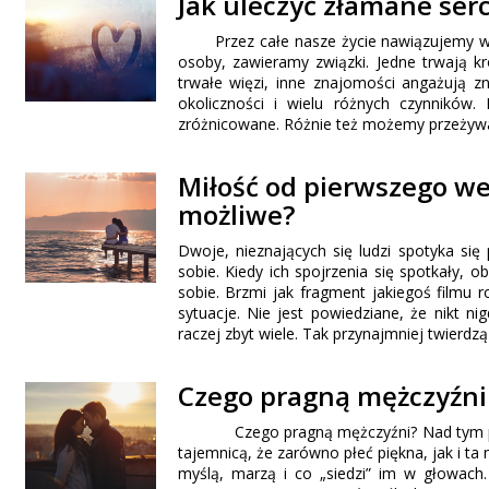
Jak uleczyć złamane ser
Przez całe nasze życie nawiązujemy wiele
osoby, zawieramy związki. Jedne trwają k
trwałe więzi, inne znajomości angażują z
okoliczności i wielu różnych czynników.
zróżnicowane. Różnie też możemy przeżywa
Miłość od pierwszego wejr
możliwe?
Dwoje, nieznających się ludzi spotyka si
sobie. Kiedy ich spojrzenia się spotkały, o
sobie. Brzmi jak fragment jakiegoś filmu 
sytuacje. Nie jest powiedziane, że nikt 
raczej zbyt wiele. Tak przynajmniej twier
Czego pragną mężczyźni 
Czego pragną mężczyźni? Nad tym pytani
tajemnicą, że zarówno płeć piękna, jak i ta 
myślą, marzą i co „siedzi” im w głowach