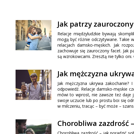
Jak patrzy zauroczony
Relacje międzyludzkie bywają skompl
mogą być różnie odczytywane. Takie wą
relacjach damsko-męskich. Jak rozpo
zachowuje się zauroczony facet. Jak 
są wzrokowcami. Zresztą nie tylko oni
Jak mężczyzna ukryw
Jak mężczyzna ukrywa zakochanie? I 
odpowiedź. Relacje damsko-męskie czę
mówi to wprost, nie zawsze też daje j
swoje uczucie lub po prostu boi się od
w milczeniu, tracąc – być może – szans
Chorobliwa zazdrość –
Chorobliwa zazdrość – jak poradzić so