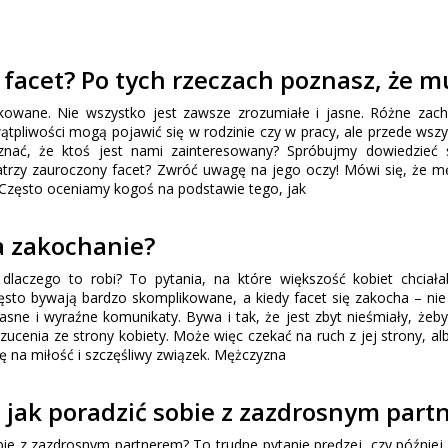
 facet? Po tych rzeczach poznasz, że m
ikowane. Nie wszystko jest zawsze zrozumiałe i jasne. Różne zac
tpliwości mogą pojawić się w rodzinie czy w pracy, ale przede wsz
znać, że ktoś jest nami zainteresowany? Spróbujmy dowiedzieć 
patrzy zauroczony facet? Zwróć uwagę na jego oczy! Mówi się, że m
. Często oceniamy kogoś na podstawie tego, jak
a zakochanie?
dlaczego to robi? To pytania, na które większość kobiet chciał
sto bywają bardzo skomplikowane, a kiedy facet się zakocha – ni
asne i wyraźne komunikaty. Bywa i tak, że jest zbyt nieśmiały, żeb
rzucenia ze strony kobiety. Może więc czekać na ruch z jej strony, al
ę na miłość i szczęśliwy związek. Mężczyzna
 jak poradzić sobie z zazdrosnym par
bie z zazdrosnym partnerem? To trudne pytanie prędzej, czy później