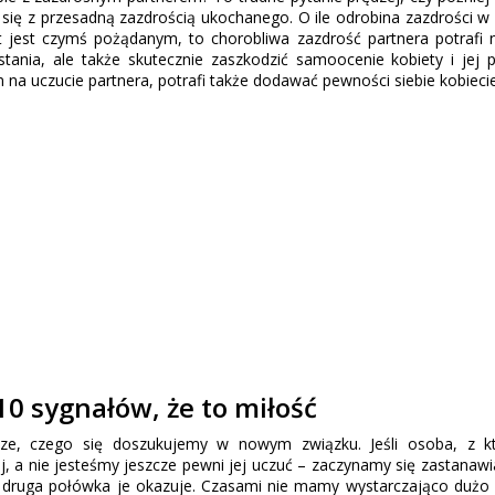
 się z przesadną zazdrością ukochanego. O ile odrobina zazdrości w
 jest czymś pożądanym, to chorobliwa zazdrość partnera potrafi n
tania, ale także skutecznie zaszkodzić samoocenie kobiety i jej p
a uczucie partnera, potrafi także dodawać pewności siebie kobiecie
0 sygnałów, że to miłość
ze, czego się doszukujemy w nowym związku. Jeśli osoba, z kt
j, a nie jesteśmy jeszcze pewni jej uczuć – zaczynamy się zastanawia
a druga połówka je okazuje. Czasami nie mamy wystarczająco dużo