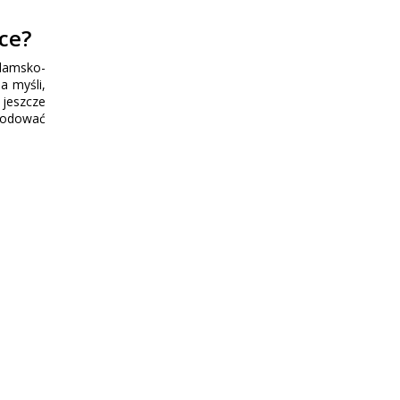
ce?
 damsko-
a myśli,
 jeszcze
owodować