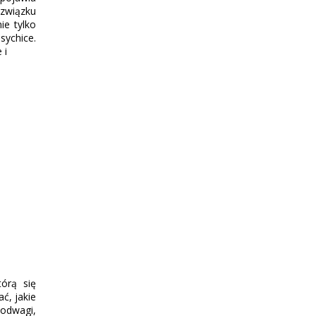
 związku
ie tylko
sychice.
 i
órą się
ć, jakie
 odwagi,