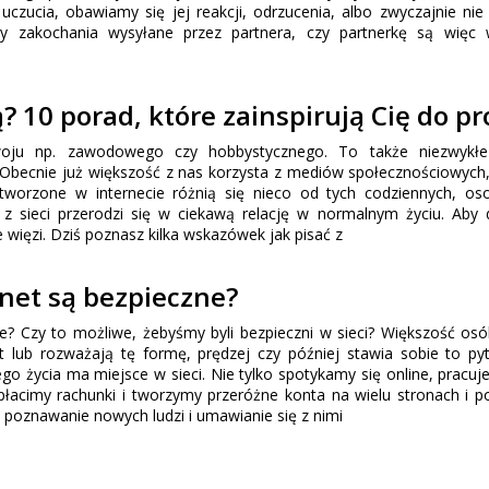
uczucia, obawiamy się jej reakcji, odrzucenia, albo zwyczajnie ni
my zakochania wysyłane przez partnera, czy partnerkę są więc
ą? 10 porad, które zainspirują Cię do
zwoju np. zawodowego czy hobbystycznego. To także niezwykłe
. Obecnie już większość z nas korzysta z mediów społecznościowych, 
 tworzone w internecie różnią się nieco od tych codziennych, oso
z sieci przerodzi się w ciekawą relację w normalnym życiu. Aby
więzi. Dziś poznasz kilka wskazówek jak pisać z
rnet są bezpieczne?
ne? Czy to możliwe, żebyśmy byli bezpieczni w sieci? Większość osó
t lub rozważają tę formę, prędzej czy później stawia sobie to py
go życia ma miejsce w sieci. Nie tylko spotykamy się online, pracuj
płacimy rachunki i tworzymy przeróżne konta na wielu stronach i po
 poznawanie nowych ludzi i umawianie się z nimi