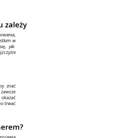
u zależy
howania,
ystkim w
się, jak
ężczyźni
aby znać
e zawsze
y okazać
bo trwać
tnerem?
 pojawia