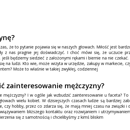
ynę?
zas, że to pytanie pojawia się w naszych głowach. Miłość jest bard
y z nas pragnie jej doświadczyć. I choć mówi się, że uczucie pr
 jeśli będziemy siedzieć z założonymi rękami i biernie na nie czekać.
ię na ludzi. Kto wie, może wizyta w urzędzie, zakupy w markecie, cz
em? Może to właśnie w takiej zwykłej, codziennej
ić zainteresowanie mężczyzny?
e mężczyzny? I w ogóle jak wzbudzić zainteresowanie u faceta? To 
głowach wielu kobiet. W dzisiejszych czasach ludzie są bardziej zab
, czy hobby, przez co zdarza się, że mają mniej czasu na związki i 
awiązywaniem bliższego kontaktu oraz rozwijaniem i utrzymywaniem 
erzenia się z samotnością i chcielibyśmy z kimś bliskim