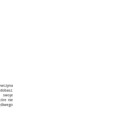
iewczyna
odobasz.
ć swoje
tóre nie
ęśliwego