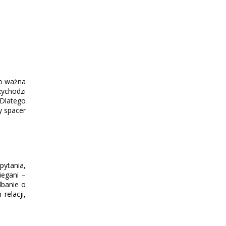
zo ważna
zychodzi
 Dlatego
y spacer
pytania,
iegani –
dbanie o
relacji,