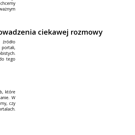
e chcemy
 ważnym
 prowadzenia ciekawej rozmowy
 źródło
portali,
bistych.
 do tego
b, które
tanie. W
emy, czy
rtalach.