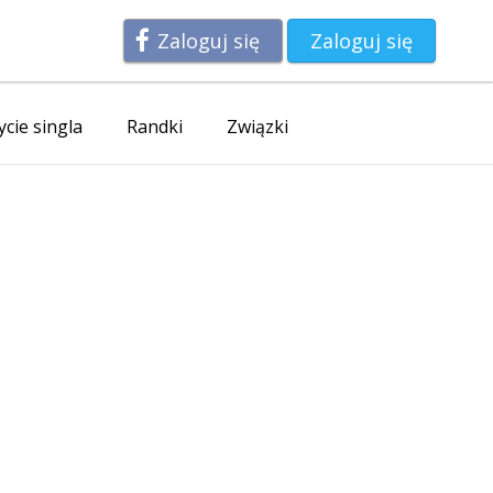
Zaloguj się
Zaloguj się
ycie singla
Randki
Związki