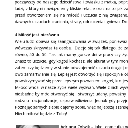
począwszy od naszego dzieciństwa i związku z matką, popr
ludzi, z którymi nawiązujemy bliskie relacje oraz na to jak
przed otworzeniem się na miłość i uczucia z nią związan
dawnych uczuciach zranienia, straty, odrzucenia i gniewu.
4 Miłość jest nierówna
Wielu ludzi obawia się zaangażowania w związek, ponieważ d
wówczas skrzywdzą tę osobę. Dzieje się tak dlatego, że za
równo, 50 do 50. Tak jak mamy gorsze dni w pracy czy życi
Znasz to uczucie, gdy kogoś kochasz, ale akurat w tym mome
zatem czy będziemy w stanie odwzajemnić uczucia drugiej os
owo zamartwianie się. Lepiej jest otworzyć się i spokojnie
powstrzymywać się przed lepszym poznaniem kogoś, kto jest 
Miłość wnosi w nasze życie wiele wyzwań. Wiele z nich wyw
niezbędne by móc otworzyć się i stworzyć udany, poważny
rodzaju racjonalizacje, usprawiedliwienia. Jednak gdy prz
Poznając samych siebie dajemy sobie, więc najlepszą szansę n
Niech miłość będzie z Tobą!
Adriana Cylwik
– jako terapeutka p