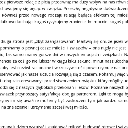
zez pierwsze relacje z płcią przeciwną; ma duży wpływ na nas równ
 zachowujemy się będąc w związku. Przeszłe, negatywne doświadczeni
e. Również przed nowego rodzaju relacją będącą efektem tej mił
 Dodatkowo kochając kogoś ryzykujemy zranienie. Im mocniej kogoś 
ruga strona jest „zbyt zaangażowana”. Martwią się oni, że jeżeli w
pominamy o pewnej cesze miłości i związków – ona nigdy nie jest z
u, tak samo mamy gorsze dni w naszych emocjach i związkach. Nasz
ncie za coś go nie lubisz? W ciągu kilku sekund, minut nasz ukoch
oby jest niezbyt racjonalne i w rzeczywistości powstrzymuje nas p
 obserwować jak nasze uczucia rozwijają się z czasem. Pohamuj więc
tobą zainteresowany i przed stworzeniem związku, który mógłby uczy
odzi się z naszych głębokich przekonań i leków. Poznanie naszych p
 związek przynoszący satysfakcję obojgu partnerom. Lęki te mogą
yjrzymy im się uważnie możemy być zaskoczeni tym jak bardzo samo 
a znalezienie i utrzymanie szczęśliwej miłości.
omaga ludziom wyrażać i znajdować miłość, budować zdrowe i satysfak