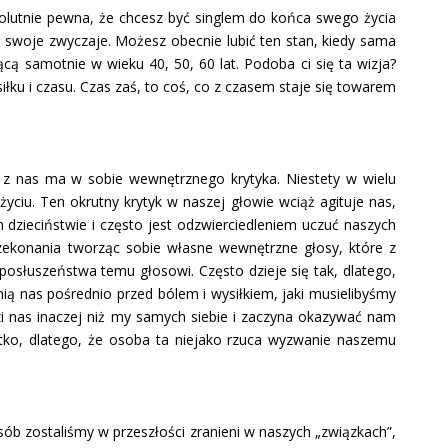
bsolutnie pewna, że chcesz być singlem do końca swego życia
nić swoje zwyczaje. Możesz obecnie lubić ten stan, kiedy sama
cą samotnie w wieku 40, 50, 60 lat. Podoba ci się ta wizja?
iłku i czasu. Czas zaś, to coś, co z czasem staje się towarem
 z nas ma w sobie wewnętrznego krytyka. Niestety w wielu
ciu. Ten okrutny krytyk w naszej głowie wciąż agituje nas,
dzieciństwie i często jest odzwierciedleniem uczuć naszych
przekonania tworząc sobie własne wewnętrzne głosy, które z
osłuszeństwa temu głosowi. Często dzieje się tak, dlatego,
ią nas pośrednio przed bólem i wysiłkiem, jaki musielibyśmy
i nas inaczej niż my samych siebie i zaczyna okazywać nam
tko, dlatego, że osoba ta niejako rzuca wyzwanie naszemu
ób zostaliśmy w przeszłości zranieni w naszych „związkach”,