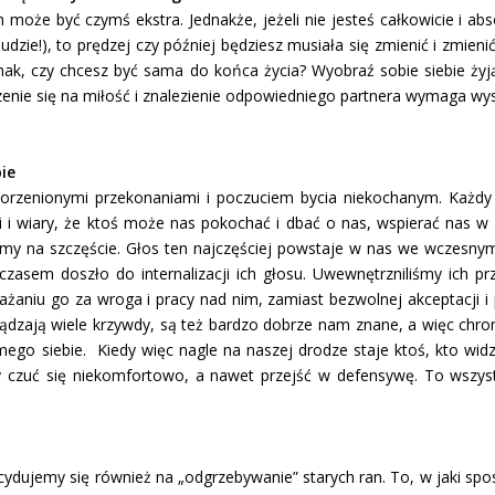
m może być czymś ekstra. Jednakże, jeżeli nie jesteś całkowicie i a
 ludzie!), to prędzej czy później będziesz musiała się zmienić i zmie
ak, czy chcesz być sama do końca życia? Wyobraź sobie siebie żyją
rzenie się na miłość i znalezienie odpowiedniego partnera wymaga wys
ie
korzenionymi przekonaniami i poczuciem bycia niekochanym. Każdy
i wiary, że ktoś może nas pokochać i dbać o nas, wspierać nas w ży
emy na szczęście. Głos ten najczęściej powstaje w nas we wczesnym 
czasem doszło do internalizacji ich głosu. Uwewnętrzniliśmy ich 
niu go za wroga i pracy nad nim, zamiast bezwolnej akceptacji i p
ądzają wiele krzywdy, są też bardzo dobrze nam znane, a więc chron
o siebie. Kiedy więc nagle na naszej drodze staje ktoś, kto widz
y czuć się niekomfortowo, a nawet przejść w defensywę. To wszys
ujemy się również na „odgrzebywanie” starych ran. To, w jaki spos