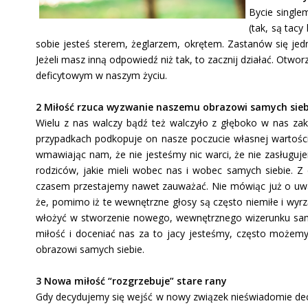
Bycie single
(tak, są tacy
sobie jesteś sterem, żeglarzem, okrętem. Zastanów się jedn
Jeżeli masz inną odpowiedź niż tak, to zacznij działać. Otwo
deficytowym w naszym życiu.
2 Miłość rzuca wyzwanie naszemu obrazowi samych sieb
Wielu z nas walczy bądź też walczyło z głęboko w nas za
przypadkach podkopuje on nasze poczucie własnej wartości 
wmawiając nam, że nie jesteśmy nic warci, że nie zasługuj
rodziców, jakie mieli wobec nas i wobec samych siebie. Z 
czasem przestajemy nawet zauważać. Nie mówiąc już o uważa
że, pomimo iż te wewnętrzne głosy są często niemiłe i wyrz
włożyć w stworzenie nowego, wewnętrznego wizerunku sameg
miłość i doceniać nas za to jacy jesteśmy, często możem
obrazowi samych siebie.
3 Nowa miłość “rozgrzebuje” stare rany
Gdy decydujemy się wejść w nowy związek nieświadomie decyd