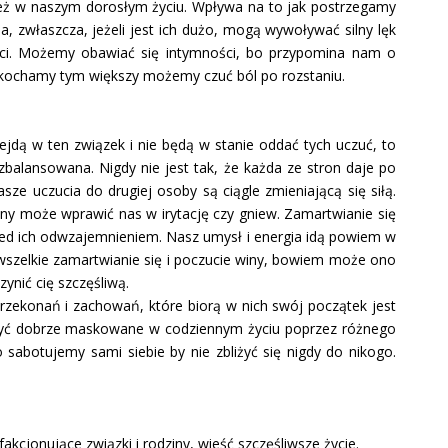
ież w naszym dorosłym życiu. Wpływa na to jak postrzegamy
a, zwłaszcza, jeżeli jest ich dużo, mogą wywoływać silny lęk
ości. Możemy obawiać się intymności, bo przypomina nam o
pokochamy tym większy możemy czuć ból po rozstaniu.
ejdą w ten związek i nie będą w stanie oddać tych uczuć, to
balansowana. Nigdy nie jest tak, że każda ze stron daje po
e uczucia do drugiej osoby są ciągle zmieniającą się siłą.
any może wprawić nas w irytację czy gniew. Zamartwianie się
rzed ich odwzajemnieniem. Nasz umysł i energia idą powiem w
 wszelkie zamartwianie się i poczucie winy, bowiem może ono
nić cię szczęśliwą.
rzekonań i zachowań, które biorą w nich swój początek jest
 być dobrze maskowane w codziennym życiu poprzez różnego
sabotujemy sami siebie by nie zbliżyć się nigdy do nikogo.
cjonujące związki i rodziny, wieść szczęśliwsze życie.