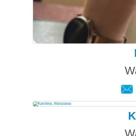
W
K
W