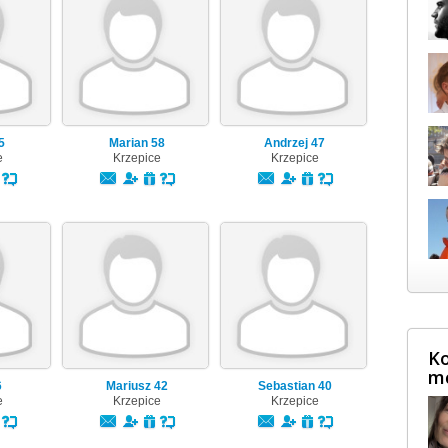
5
Marian
58
Andrzej
47
e
Krzepice
Krzepice
Ko
m
6
Mariusz
42
Sebastian
40
e
Krzepice
Krzepice