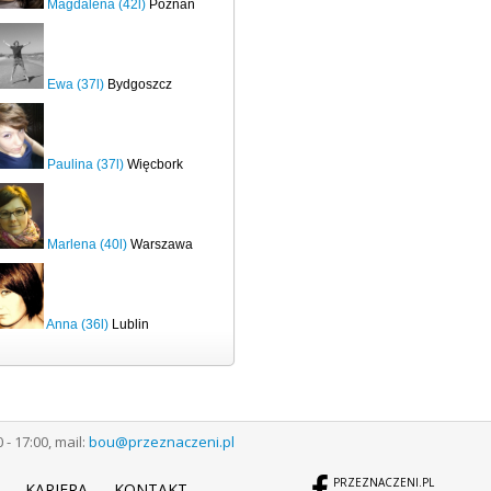
Magdalena (42l)
Poznań
Ewa (37l)
Bydgoszcz
Paulina (37l)
Więcbork
Marlena (40l)
Warszawa
Anna (36l)
Lublin
 17:00, mail:
bou@przeznaczeni.pl
PRZEZNACZENI.PL
KARIERA
KONTAKT