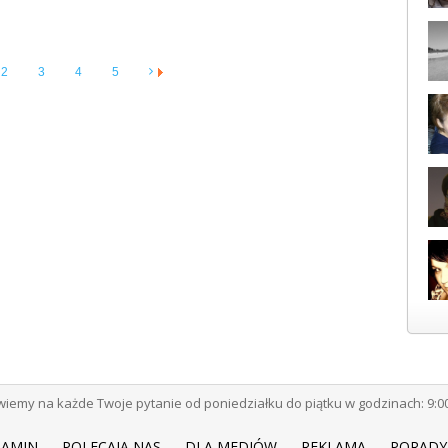
2
3
4
5
emy na każde Twoje pytanie od poniedziałku do piątku w godzinach: 9:00 -
LAMIN
POLECAJĄ NAS
DLA MEDIÓW
REKLAMA
PORADY