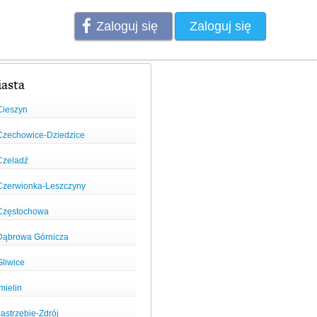
Zaloguj się
Zaloguj się
asta
Cieszyn
Czechowice-Dziedzice
Czeladź
Czerwionka-Leszczyny
Częstochowa
Dąbrowa Górnicza
Gliwice
mielin
astrzębie-Zdrój