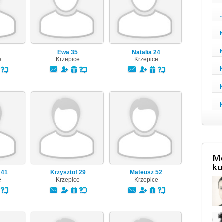
9
Ewa
35
Natalia
24
e
Krzepice
Krzepice
Mę
ko
n
41
Krzysztof
29
Mateusz
52
e
Krzepice
Krzepice