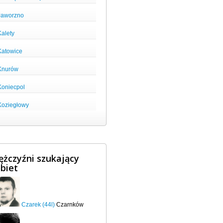
Jaworzno
Kalety
Katowice
Knurów
Koniecpol
Koziegłowy
żczyźni szukający
biet
Czarek (44l)
Czarnków