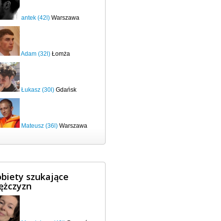
antek (42l)
Warszawa
Adam (32l)
Łomża
Łukasz (30l)
Gdańsk
Mateusz (36l)
Warszawa
biety szukające
ężczyzn