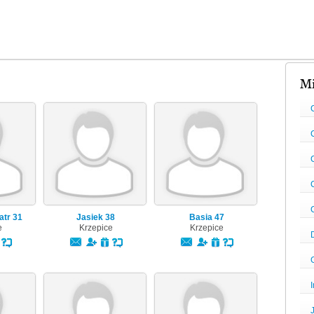
Mi
atr
31
Jasiek
38
Basia
47
e
Krzepice
Krzepice
I
J