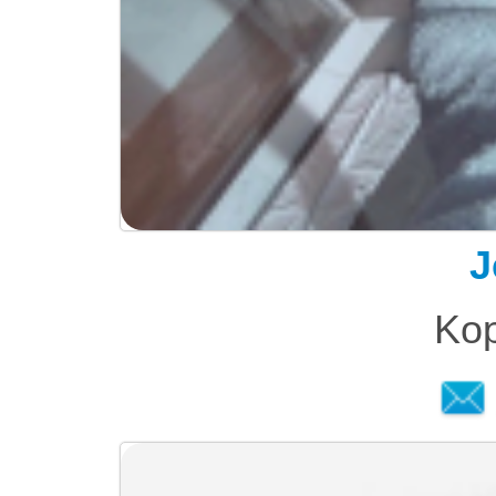
J
Kop