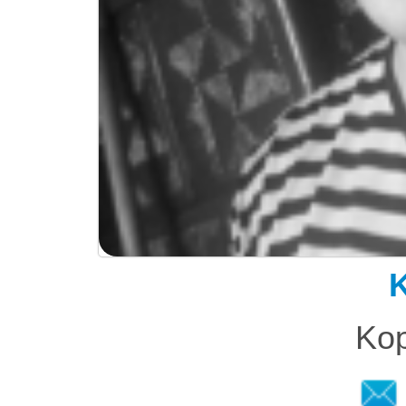
K
Kop