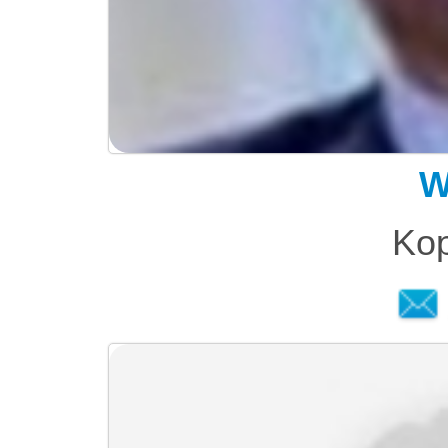
W
Kop