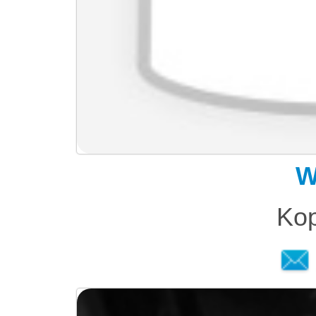
W
Kop