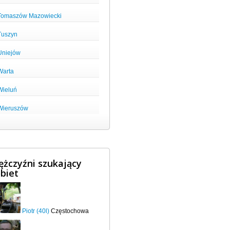
Tomaszów Mazowiecki
Tuszyn
Uniejów
Warta
Wieluń
Wieruszów
żczyźni szukający
biet
Piotr (40l)
Częstochowa