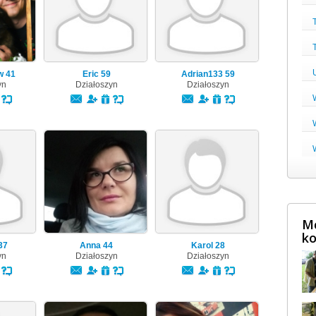
aw
41
Eric
59
Adrian133
59
yn
Działoszyn
Działoszyn
Mę
ko
37
Anna
44
Karol
28
yn
Działoszyn
Działoszyn