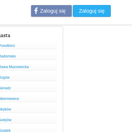
Zaloguj się
Zaloguj się
asta
Przedbórz
Radomsko
Rawa Mazowiecka
Rzgów
Sieradz
Skierniewice
Stryków
Sulejów
Szadek