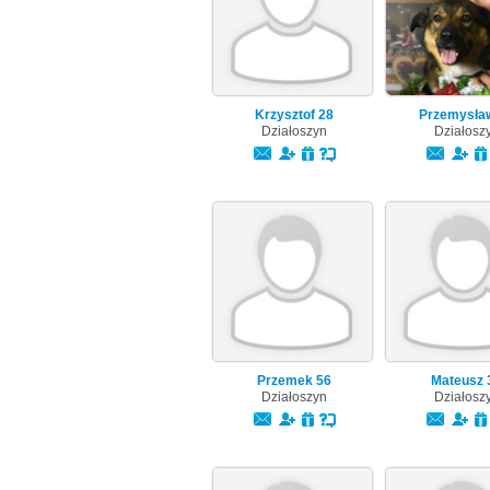
Krzysztof
28
Przemysł
Działoszyn
Działosz
Przemek
56
Mateusz
Działoszyn
Działosz