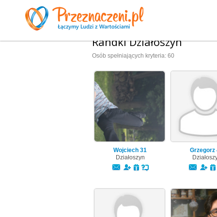
Randki Działoszyn
Osób spełniających kryteria: 60
Wojciech
31
Grzegorz
Działoszyn
Działosz