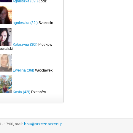
Agnieszka (39l)
Łódź
agnieszka (32l)
Szczecin
Katarzyna (30l)
Piotrków
bunalski
Ewelina (36l)
Włocławek
Kasia (42l)
Rzeszów
 17:00, mail:
bou@przeznaczeni.pl