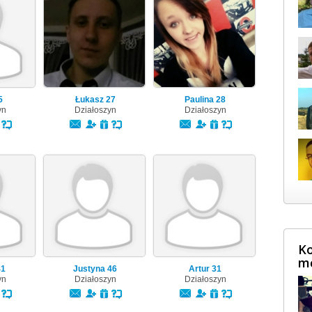
5
Łukasz
27
Paulina
28
yn
Działoszyn
Działoszyn
Ko
m
41
Justyna
46
Artur
31
yn
Działoszyn
Działoszyn