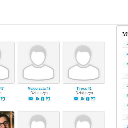
Mi
47
Małgorzata
48
Tirexx
41
yn
Działoszyn
Działoszyn