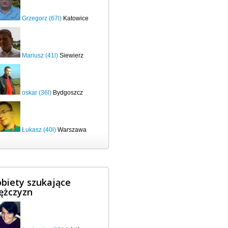
Grzegorz (67l)
Katowice
Mariusz (41l)
Siewierz
oskar (36l)
Bydgoszcz
Łukasz (40l)
Warszawa
biety szukające
ężczyzn