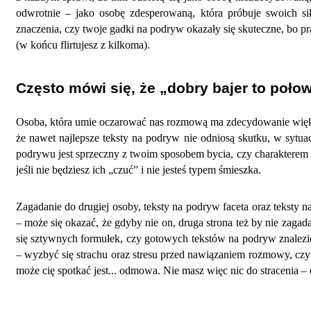
odwrotnie – jako osobę zdesperowaną, która próbuje swoich si
znaczenia, czy twoje gadki na podryw okazały się skuteczne, bo pr
(w końcu flirtujesz z kilkoma).
Często mówi się, że „dobry bajer to połow
Osoba, która umie oczarować nas rozmową ma zdecydowanie większe 
że nawet najlepsze teksty na podryw nie odniosą skutku, w sytuacj
podrywu jest sprzeczny z twoim sposobem bycia, czy charakterem –
jeśli nie będziesz ich „czuć” i nie jesteś typem śmieszka.
Zagadanie do drugiej osoby, teksty na podryw faceta oraz teksty n
– może się okazać, że gdyby nie on, druga strona też by nie zagad
się sztywnych formułek, czy gotowych tekstów na podryw znalezio
– wyzbyć się strachu oraz stresu przed nawiązaniem rozmowy, czy f
może cię spotkać jest... odmowa. Nie masz więc nic do stracenia – d