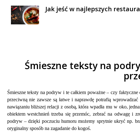
Jak jeść w najlepszych restaur
Śmieszne teksty na podryw
prz
Śmieszne teksty na podryw i te całkiem poważne – czy faktyczne d
przeciwną nie zawsze są łatwe i naprawdę potrafią wprowadzać
nawiązaniu bliższej relacji z osobą, która wpadła mu w oko, jedn
obiektem westchnień trzeba się przemóc, zebrać na odwagę i z
podryw – dzięki poczuciu humoru możemy sprytnie ukryć np. bra
oryginalny sposób na zagadanie do kogoś.