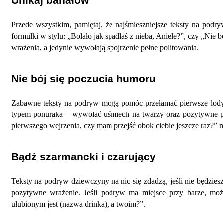
Unikaj banałów
Przede wszystkim, pamiętaj, że najśmieszniejsze teksty na podry
formułki w stylu: „Bolało jak spadłaś z nieba, Aniele?”, czy „Nie 
wrażenia, a jedynie wywołają spojrzenie pełne politowania.
Nie bój się poczucia humoru
Zabawne teksty na podryw mogą pomóc przełamać pierwsze lody i –
typem ponuraka – wywołać uśmiech na twarzy oraz pozytywne p
pierwszego wejrzenia, czy mam przejść obok ciebie jeszcze raz?”
Bądź szarmancki i czarujący
Teksty na podryw dziewczyny na nic się zdadzą, jeśli nie będzies
pozytywne wrażenie. Jeśli podryw ma miejsce przy barze, moż
ulubionym jest (nazwa drinka), a twoim?”.