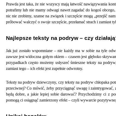
Prawda jest taka, że nie wszyscy mają łatwość nawiązywania konta
potrafimy lub nie mamy odwagi nawet zagadać do kogoś obcego, a 
nic nie zrobimy, szanse na związek i szczęście mogą „przejść na
próbować walczyć o swoje szczęście, przełamać strach i zamiast 
Najlepsze teksty na podryw – czy działają
Jak już zostało wspomniane – nie każdy ma w sobie na tyle odw
zawsze jest widoczna gołym okiem – czasem jest głęboko skrywan
przypadkach często możemy usłyszeć śmieszne teksty na podryw, 
zamiast tego – ich efekt jest zupełnie odwrotny.
Teksty na podryw dziewczyny, czy teksty na podryw chłopaka potr
przeciwnej? Co mówić, żeby przyciągnąć uwagę i zaintrygować, za
będą dobre, a jakie lepiej sobie darować? Przychodzimy ci z p
pomogą ci osiągnąć zamierzony efekt – czyli wywarcie pozytywn