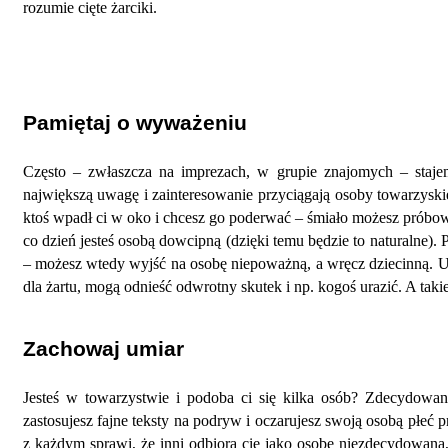
rozumie cięte żarciki.
Pamiętaj o wyważeniu
Często – zwłaszcza na imprezach, w grupie znajomych – staje
największą uwagę i zainteresowanie przyciągają osoby towarzyskie
ktoś wpadł ci w oko i chcesz go poderwać – śmiało możesz próbowa
co dzień jesteś osobą dowcipną (dzięki temu będzie to naturalne).
– możesz wtedy wyjść na osobę niepoważną, a wręcz dziecinną. Uwa
dla żartu, mogą odnieść odwrotny skutek i np. kogoś urazić. A taki
Zachowaj umiar
Jesteś w towarzystwie i podoba ci się kilka osób? Zdecydowanie
zastosujesz fajne teksty na podryw i oczarujesz swoją osobą płeć p
z każdym sprawi, że inni odbiorą cię jako osobę niezdecydowaną, n